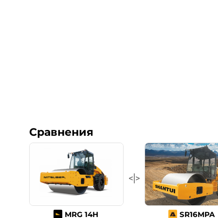
Сравнения
MRG 14H
SR16MPA