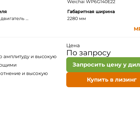
Weichai WP6G140E22
еля
Габаритная ширина
вигатель ...
2280 мм
M
Цена
По запросу
ю амплитуду и высокую
Запросить цену у ди
яющими
лотнение и высокую
Купить в лизинг