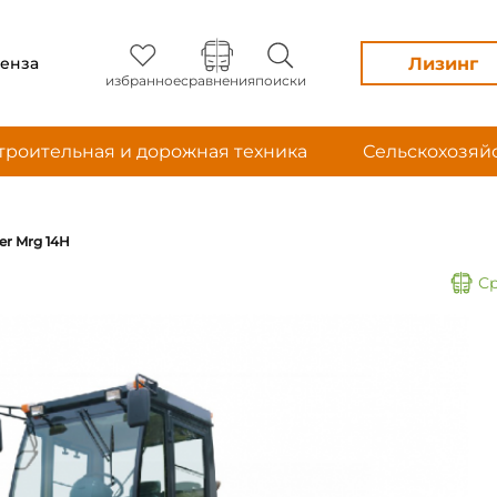
Лизинг
енза
избранное
сравнения
поиски
троительная и дорожная техника
Сельскохозяй
er Mrg 14H
С