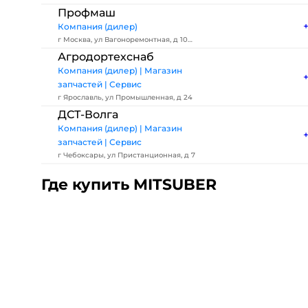
4
Профмаш
Компания (дилер)
г Москва, ул Вагоноремонтная, д 10
стр 2
Агродортехснаб
Компания (дилер) | Магазин
запчастей | Сервис
г Ярославль, ул Промышленная, д 24
ДСТ-Волга
Компания (дилер) | Магазин
запчастей | Сервис
г Чебоксары, ул Пристанционная, д 7
Где купить MITSUBER