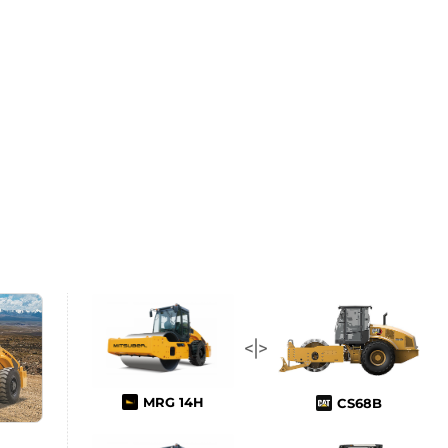
MRG 14H
CS68B