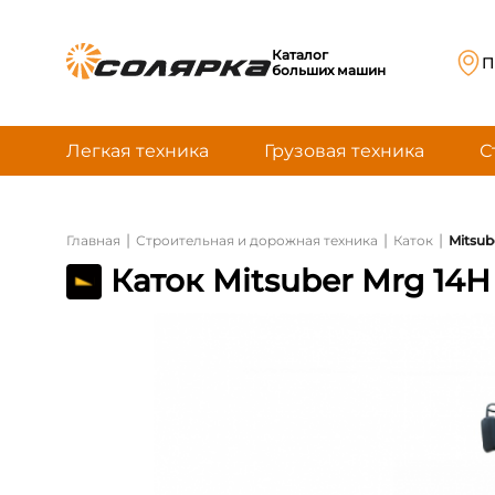
Каталог
П
больших машин
Легкая техника
Грузовая техника
С
|
|
|
Главная
Строительная и дорожная техника
Каток
Mitsub
Каток Mitsuber Mrg 14H