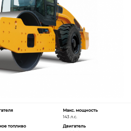
гателя
Макс. мощность
143 л.с.
мое топливо
Двигатель