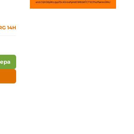
RG 14H
лера