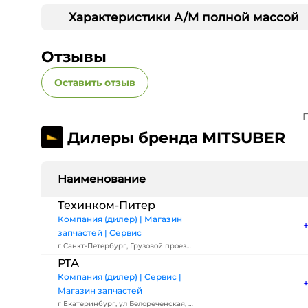
Характеристики А/М полной массой
Отзывы
Оставить отзыв
П
Дилеры бренда MITSUBER
Наименование
Техинком-Питер
Компания (дилер) | Магазин
запчастей | Сервис
г Санкт-Петербург, Грузовой проезд,
д 27
РТА
Компания (дилер) | Сервис |
Магазин запчастей
г Екатеринбург, ул Белореченская, д