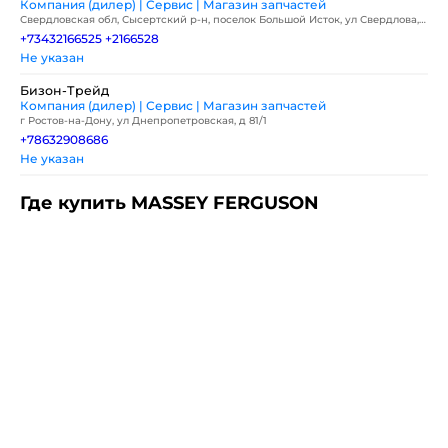
Компания (дилер) | Сервис | Магазин запчастей
Свердловская обл, Сысертский р-н, поселок Большой Исток, ул Свердлова,
зд 42
+73432166525
+2166528
Не указан
Бизон-Трейд
Компания (дилер) | Сервис | Магазин запчастей
г Ростов-на-Дону, ул Днепропетровская, д 81/1
+78632908686
Не указан
Где купить MASSEY FERGUSON