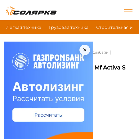
Легкая техника
Грузовая техника
Строительная и д
×
|
|
|
Главная
Сельскохозяйственная техника
Комбайн
Massey Ferguson Mf Activa S
Комбайн Massey Ferguson Mf Activa S
Сравнить