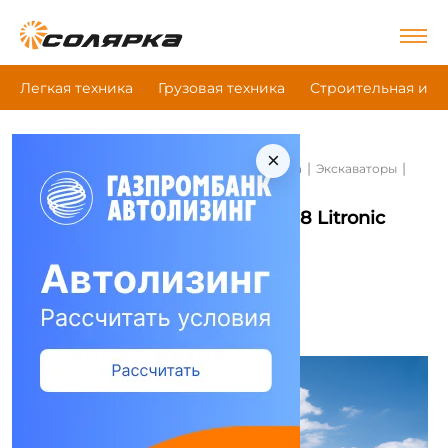
Легкая техника
Грузовая техника
Строительная и д
×
|
|
|
Главная
Строительная и дорожная техника
Экскаваторы
Liebherr A 918 Litronic
Экскаваторы Liebherr A 918 Litronic
Сравнить