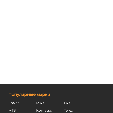
Популярные марки
Камаз
МАЗ
ГАЗ
МТЗ
Komatsu
Terex