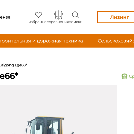
Лизинг
енза
избранное
сравнения
поиски
троительная и дорожная техника
Сельскохозяй
Laigong Lge66*
e66*
С