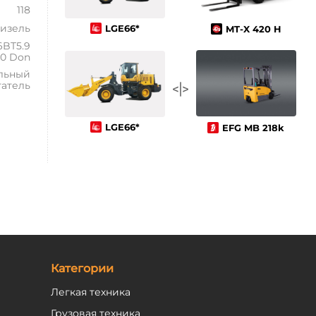
118
изель
LGE66*
MT-X 420 H
BT5.9
20 Don
льный
гатель
LGE66*
EFG MB 218k
Категории
Легкая техника
Грузовая техника