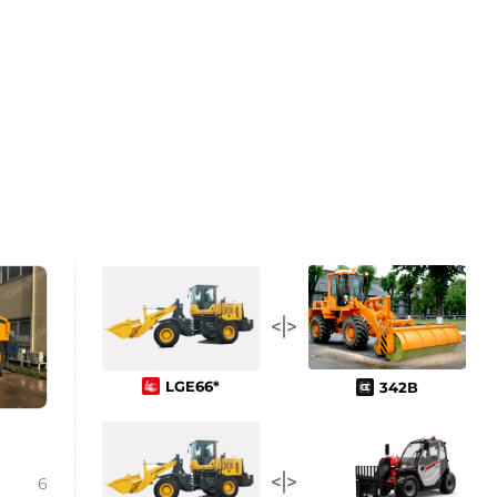
LGE66*
342В
6