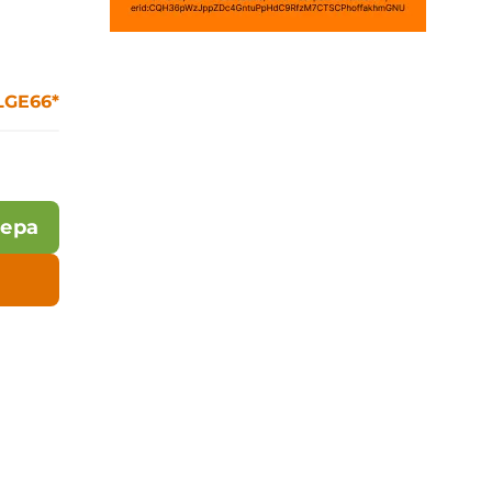
LGE66*
лера