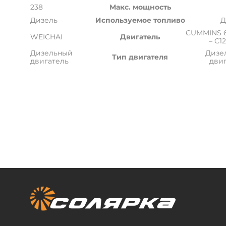
238
Макс. мощность
Дизель
Используемое топливо
Д
CUMMINS 6
WEICHAI
Двигатель
– C1
Дизельный
Дизе
Тип двигателя
двигатель
дви