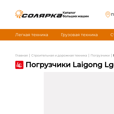
Каталог
П
больших машин
Легкая техника
Грузовая техника
С
|
|
|
Главная
Строительная и дорожная техника
Погрузчики
Погрузчики Laigong Lg