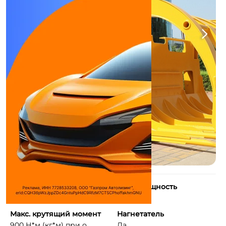
Количество цилиндров
Макс. мощность
6
220 л.с.
Макс. крутящий момент
Нагнетатель
900 Н*м (кг*м) при о ...
Да