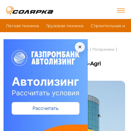
Легкая техника
Грузовая техника
Строительная и д
×
|
|
|
Главная
Строительная и дорожная техника
Погрузчики
Shantui L55B5-Agri
Погрузчики Shantui L55B5-Agri
Сравнить