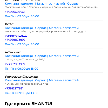
Компания (дилер) | Магазин запчастей | Сервис
Московская обл, г Подольск, деревня Валищево, км 9-й автомобильной
дороги А-107 ММК, д 7а стр 3
+74956626461
Пн-Пт с 09:00 до 20:00
ДСТС
Компания (дилер) | Сервис | Магазин запчастей
Московская обл, г Долгопрудный, Промышленный проезд, д 14
+78007754044
+74959873999
Пн-Пт с 09:00 до 20:00
А-Техникс
Компания (дилер) | Сервис | Магазин запчастей
г Иркутск, ул Трактовая, д 20Г/1
+73952993997
Пн-Пт с 09:00 до 18:00
УниверсалСпецмаш
Компания (дилер) | Сервис | Магазин запчастей
г Омск, ул Нефтезаводская, д 47Д
+73812217931
Пн-Пт с 09:00 до 18:00
Где купить SHANTUI