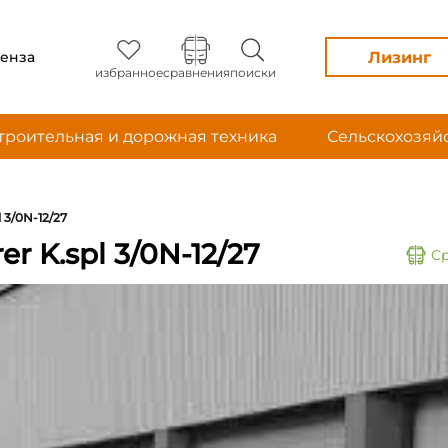
Лизинг
енза
избранное
сравнения
поиски
троительная и дорожная техника
Сельскохозяй
 3/0N-12/27
 K.spl 3/0N-12/27
С