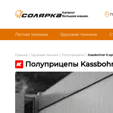
Каталог
П
больших машин
Легкая техника
Грузовая техника
С
|
|
|
Главная
Грузовая техника
Полуприцепы
Kassbohrer K.spl
Полуприцепы Kassbohrer