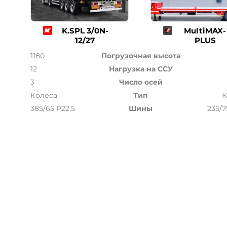
K.SPL 3/0N-
MultiMAX-
12/27
PLUS
1180
Погрузочная высота
12
Нагрузка на ССУ
3
Число осей
Колеса
Тип
К
385/65 Р22,5
Шины
235/7