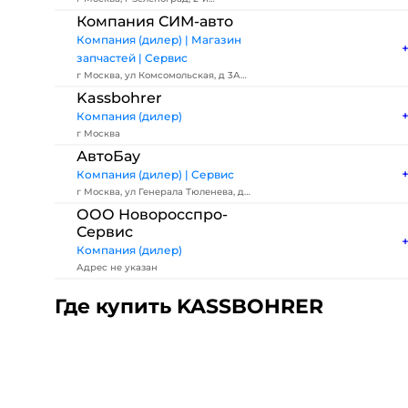
Западный пр-д, д 3 стр 2
Компания СИМ-авто
Компания (дилер) | Магазин
запчастей | Сервис
г Москва, ул Комсомольская, д 3А
стр 2
Kassbohrer
Компания (дилер)
г Москва
АвтоБау
Компания (дилер) | Сервис
г Москва, ул Генерала Тюленева, д
4А стр 3
ООО Новоросспро-
Сервис
Компания (дилер)
Адрес не указан
Где купить KASSBOHRER