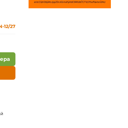
N-12/27
лера
ой