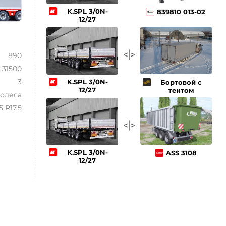
K.SPL 3/0N-
839810 013-02
12/27
890
31500
3
K.SPL 3/0N-
Бортoвой с
12/27
тентом
олеса
5 R17.5
K.SPL 3/0N-
ASS 3108
12/27