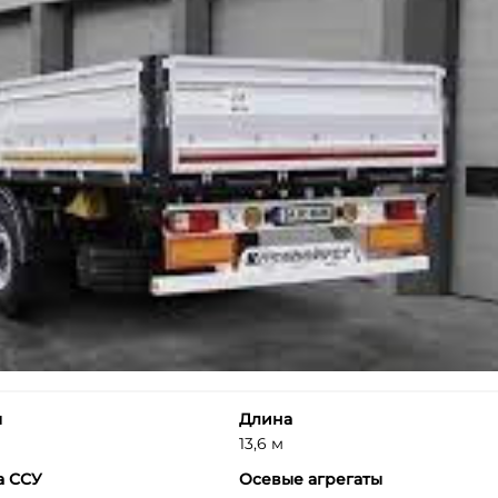
ы
Длина
13,6 м
а ССУ
Осевые агрегаты