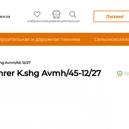
Лизинг
енза
избранное
сравнения
поиски
троительная и дорожная техника
Сельскохозяй
shg Avmh/45-12/27
rer K.shg Avmh/45-12/27
С