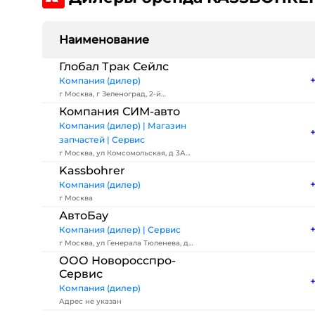
Наименование
Глобал Трак Сейлс
Компания (дилер)
г Москва, г Зеленоград, 2-й
Западный пр-д, д 3 стр 2
Компания СИМ-авто
Компания (дилер) | Магазин
запчастей | Сервис
г Москва, ул Комсомольская, д 3А
стр 2
Kassbohrer
Компания (дилер)
г Москва
АвтоБау
Компания (дилер) | Сервис
г Москва, ул Генерала Тюленева, д
4А стр 3
ООО Новоросспро-
Сервис
Компания (дилер)
Адрес не указан