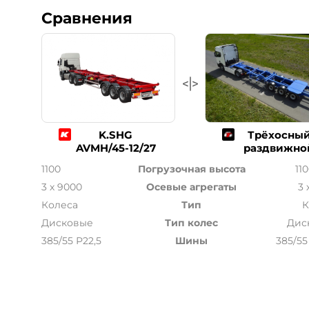
Сравнения
K.SHG
Трёхосны
AVMH/45-12/27
раздвижно
1100
Погрузочная высота
11
3 х 9000
Осевые агрегаты
3 
Колеса
Тип
К
Дисковые
Тип колес
Дис
385/55 Р22,5
Шины
385/55