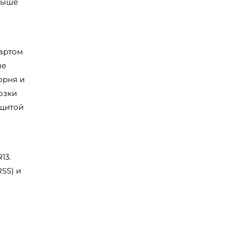
выше
дартом
ые
орня и
озки
ащитой
13.
SS) и