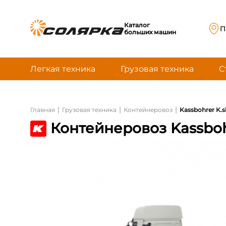
Каталог
П
больших машин
Легкая техника
Грузовая техника
С
|
|
|
Главная
Грузовая техника
Контейнеровоз
Kassbohrer K.
Контейнеровоз Kassboh