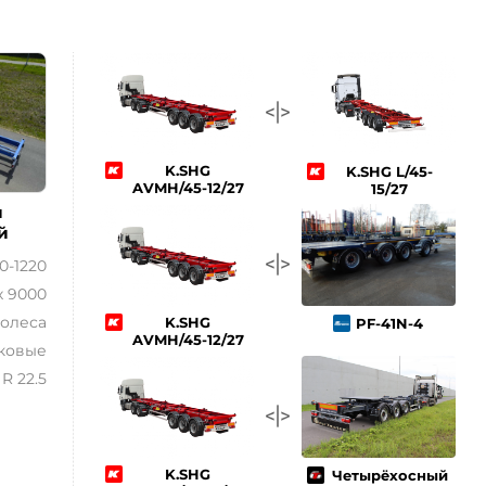
K.SHG
K.SHG L/45-
AVMH/45-12/27
15/27
й
й
00-1220
х 9000
олеса
K.SHG
PF-41N-4
AVMH/45-12/27
ковые
 R 22.5
K.SHG
Четырёхосный