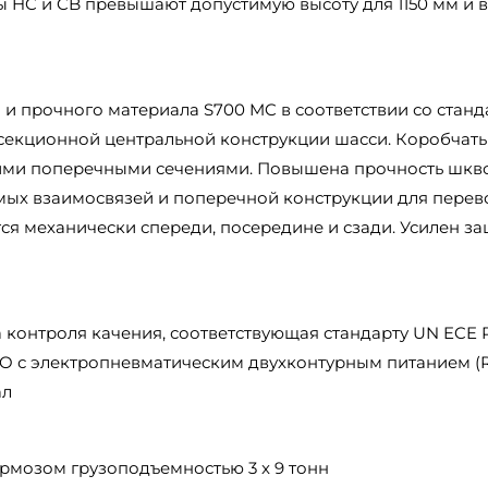
 HC и CB превышают допустимую высоту для 1150 мм и 
 и прочного материала S700 MC в соответствии со стан
секционной центральной конструкции шасси. Коробчат
ими поперечными сечениями. Повышена прочность шкв
мых взаимосвязей и поперечной конструкции для перев
ся механически спереди, посередине и сзади. Усилен з
 контроля качения, соответствующая стандарту UN ECE R
O с электропневматическим двухконтурным питанием (R
ал
рмозом грузоподъемностью 3 x 9 тонн