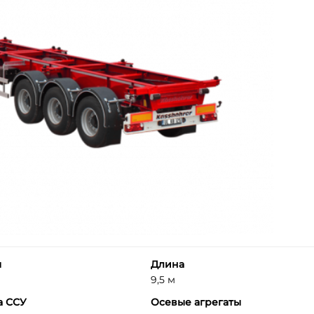
ы
Длина
9,5 м
а ССУ
Осевые агрегаты