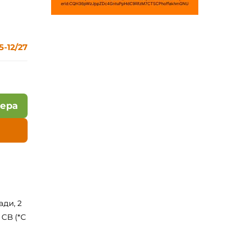
-12/27
лера
ади, 2
0 CB (*С