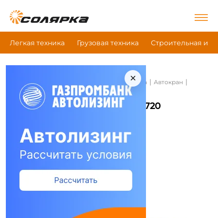
Легкая техника
Грузовая техника
Строительная и д
×
|
|
|
Главная
Строительная и дорожная техника
Автокран
Юргинец Кс- 65720
Автокран Юргинец Кс- 65720
Сравнить