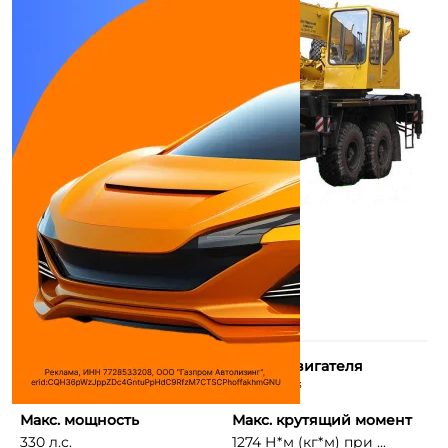
Количество цилиндров
Объем двигателя
8
14860 см³
Макс. мощность
Макс. крутящий момент
330 л.с.
1274 Н*м (кг*м) при ...