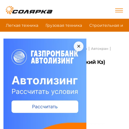
Легкая техника
Грузовая техника
Строительная и д
×
|
|
|
Главная
Строительная и дорожная техника
Автокран
Ккз (Камышинский Кз) Кс-5576Б
Автокран Ккз (Камышинский Кз)
Кс-5576Б
Сравнить