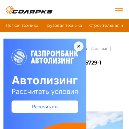
Легкая техника
Грузовая техника
Строительная и д
×
|
|
|
Главная
Строительная и дорожная техника
Автокран
Галичанин Кс-55729-1
Автокран Галичанин Кс-55729-1
Сравнить