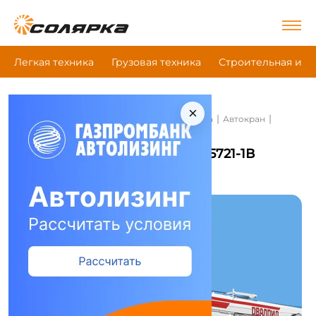
Легкая техника
Грузовая техника
Строительная и д
×
|
|
|
Главная
Строительная и дорожная техника
Автокран
Галичанин Кс-55721-1В
Автокран Галичанин Кс-55721-1В
Сравнить