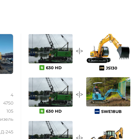
630 HD
JS130
4
4750
105
630 HD
SWE18UB
изель
Д-245