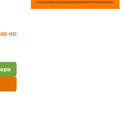
630 HD
лера