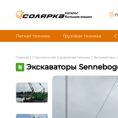
Каталог
П
больших машин
Легкая техника
Грузовая техника
С
|
|
|
Главная
Строительная и дорожная техника
Экскаваторы
Экскаваторы Sennebog