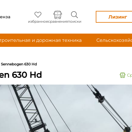
Лизинг
енза
избранное
сравнения
поиски
троительная и дорожная техника
Сельскохозяй
Sennebogen 630 Hd
en 630 Hd
С