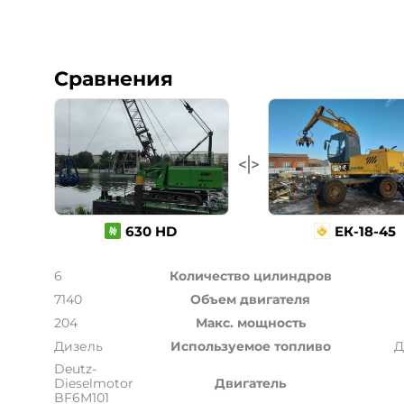
Сравнения
630 HD
ЕК-18-45
6
Количество цилиндров
7140
Объем двигателя
204
Макс. мощность
Дизель
Используемое топливо
Д
Deutz-
Dieselmotor
Двигатель
BF6M101