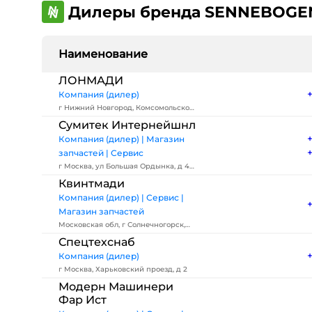
Дилеры бренда SENNEBOGE
Наименование
ЛОНМАДИ
Компания (дилер)
г Нижний Новгород, Комсомольское
шоссе, д 3А
Сумитек Интернейшнл
Компания (дилер) | Магазин
запчастей | Сервис
г Москва, ул Большая Ордынка, д 40
стр 2
Квинтмади
Компания (дилер) | Сервис |
Магазин запчастей
Московская обл, г Солнечногорск,
деревня Елино, тер Промышленная
Спецтехснаб
зона, стр 1
Компания (дилер)
г Москва, Харьковский проезд, д 2
Модерн Машинери
Фар Ист