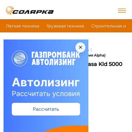
Легкая техника
Грузовая техника
Строительная и д
×
|
|
Главная
Строительная и дорожная техника
|
Осветительная мачта
Kedasa Kld 5000 (Серия Alpha)
Осветительная мачта Kedasa Kld 5000
(Серия Alpha)
Сравнить