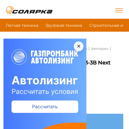
Легкая техника
Грузовая техника
Строительная и д
×
|
|
|
Главная
Строительная и дорожная техника
Автокран
Феникс Kc-55713-3В Next
Автокран Феникс Kc-55713-3В Next
Сравнить