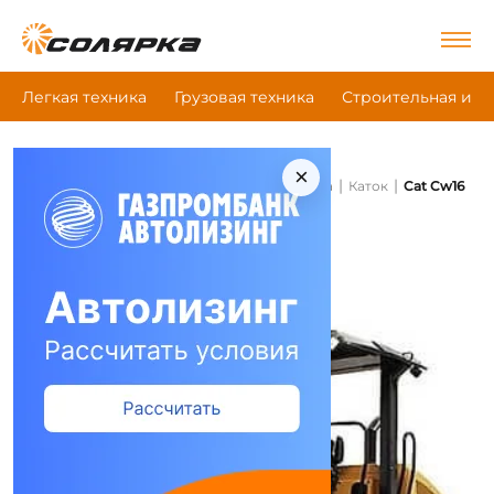
Легкая техника
Грузовая техника
Строительная и д
×
|
|
|
Главная
Строительная и дорожная техника
Каток
Cat Cw16
Каток Cat Cw16
Сравнить