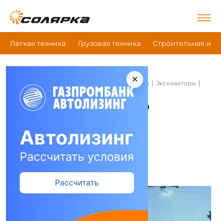
Легкая техника
Грузовая техника
Строительная и д
×
|
|
|
Главная
Строительная и дорожная техника
Экскаваторы
Hzm Hzm X9
Экскаваторы Hzm Hzm X9
Сравнить