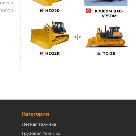
олеса
100000
HD22R
К708УМ 8Х8-
V75DM
HD22R
TD-25
Категории
Легкая техника
Грузовая техника