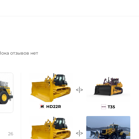
ока отзывов нет
HD22R
Т35
26