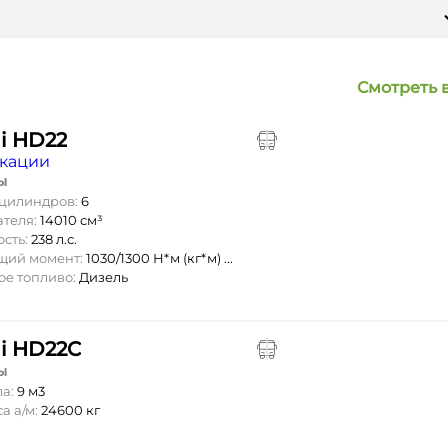
Смотреть 
ui HD22
кации
ы
 цилиндров:
6
ателя:
14010 см³
ость:
238 л.с.
ящий момент:
1030/1300 Н*м (кг*м) ...
ое топливо:
Дизель
ui HD22C
ы
ла:
9 м3
а а/м:
24600 кг