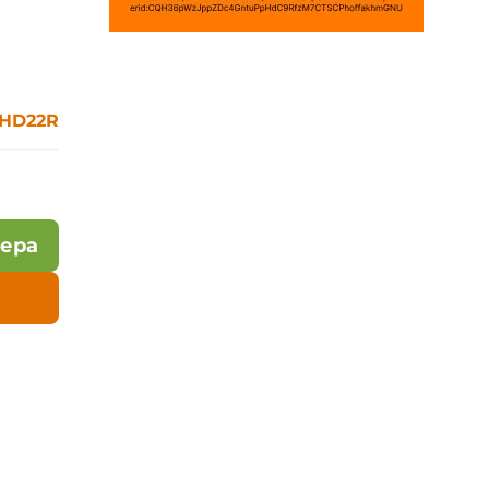
HD22R
лера