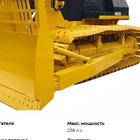
гателя
Макс. мощность
238 л.с.