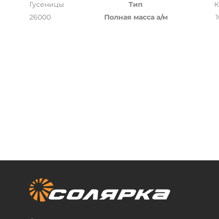
Гусеницы
Тип
К
26000
Полная масса а/м