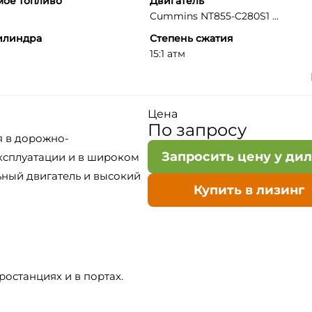
мое топливо
Двигатель
Cummins NT855-C280S1 ...
илиндра
Степень сжатия
15:1 атм
Цена
По запросу
я в дорожно-
Запросить цену у ди
эксплуатации и в широком
ный двигатель и высокий
Купить в лизинг
ростанциях и в портах.