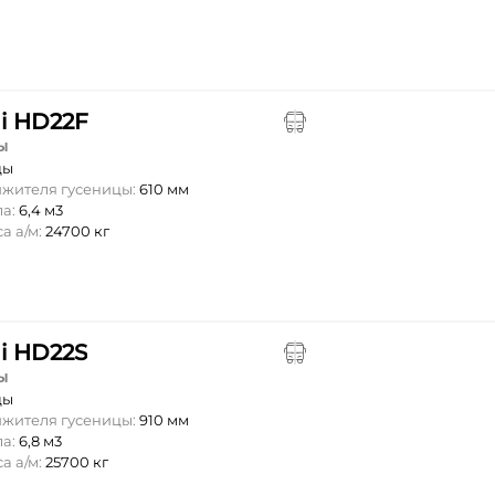
ui HD22F
ы
цы
жителя гусеницы:
610 мм
ла:
6,4 м3
а а/м:
24700 кг
ui HD22S
ы
цы
жителя гусеницы:
910 мм
ла:
6,8 м3
а а/м:
25700 кг