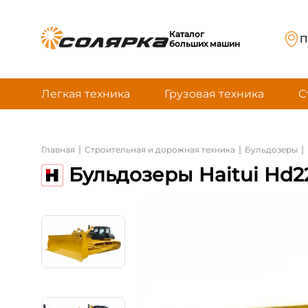
Каталог
П
больших машин
Легкая техника
Грузовая техника
С
|
|
|
Главная
Строительная и дорожная техника
Бульдозеры
Бульдозеры Haitui Hd2