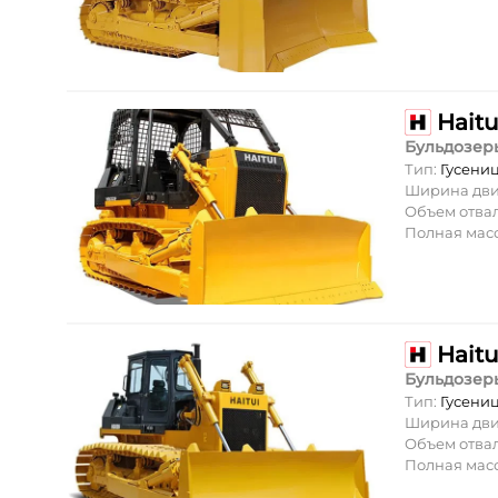
Hait
Бульдозер
Тип:
Гусени
Ширина дви
Объем отва
Полная масс
Hait
Бульдозер
Тип:
Гусени
Ширина дви
Объем отва
Полная масс