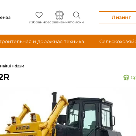
Лизинг
енза
избранное
сравнения
поиски
троительная и дорожная техника
Сельскохозяй
Haitui Hd22R
2R
С