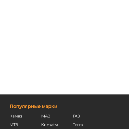
Популярные марки
Камаз
МАЗ
ГАЗ
МТЗ
Komatsu
Terex