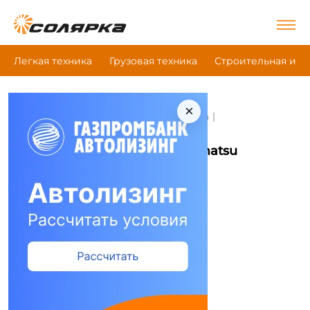
Легкая техника
Грузовая техника
Строительная и д
×
|
|
Главная
Строительная и дорожная техника
|
Карьерный самосвал
Komatsu Hd1500-5
Карьерный самосвал Komatsu
Hd1500-5
Сравнить