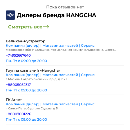
Пока отзывов нет
Дилеры бренда HANGCHA
Смотреть все
Великан-Рустрактор
Компания (дилер) | Магазин запчастей | Сервис
Московская обл, г Балашиха, тер Западная коммунальная зона, шоссе
Энтузиастов, влд 2
+74952667640
Пн-Пт с 09:00 до 20:00
Группа компаний «Hangcha»
Компания (дилер) | Магазин запчастей | Сервис
г Москва, Багратионовский пр-д, д 7 к 1
+88005052317
Пн-Пт с 09:00 до 20:00
ГК Атлет
Компания (дилер) | Магазин запчастей | Сервис
г Санкт-Петербург, ул Седова, д 5
+88007001226
Пн-Пт с 09:00 до 20:00