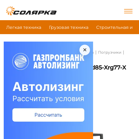
Легкая техника
Грузовая техника
Строительная и д
×
|
|
|
Главная
Строительная и дорожная техника
Погрузчики
Hangcha Cpcd85-Xrg77-X
Погрузчики Hangcha Cpcd85-Xrg77-X
Сравнить