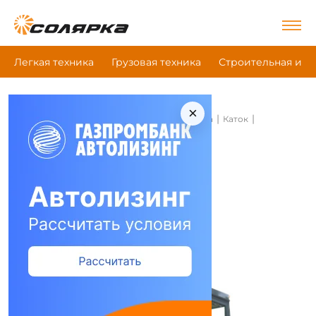
Легкая техника
Грузовая техника
Строительная и д
×
|
|
|
Главная
Строительная и дорожная техника
Каток
Beezone Gys162J
Каток Beezone Gys162J
Сравнить