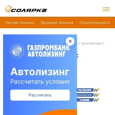
Легкая техника
Грузовая техника
Строительная и д
×
|
|
|
Главная
Строительная и дорожная техника
Экскаваторы
Xcmg Xe235C
Экскаваторы Xcmg Xe235C
Сравнить