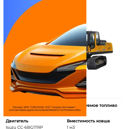
Макс. крутящий момент
Используемое топливо
637/1800 Н*м (кг*м) ...
Дизель
Двигатель
Вместимость ковша
Isuzu CC-6BG1TRP
1 м3