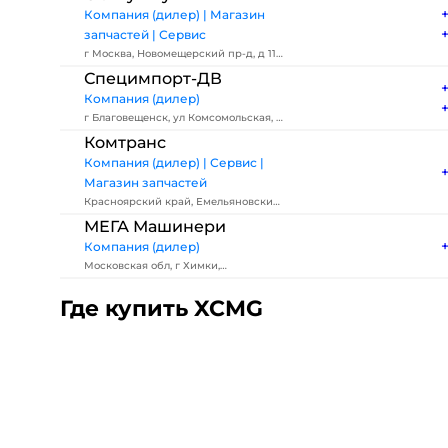
Компания (дилер) | Магазин
запчастей | Сервис
г Москва, Новомещерский пр-д, д 11
стр 1
Специмпорт-ДВ
Компания (дилер)
г Благовещенск, ул Комсомольская, д
89
Комтранс
Компания (дилер) | Сервис |
Магазин запчастей
Красноярский край, Емельяновский
р-н, деревня Творогово
МЕГА Машинери
Компания (дилер)
Московская обл, г Химки,
Транспортный проезд, д 2
Где купить XCMG