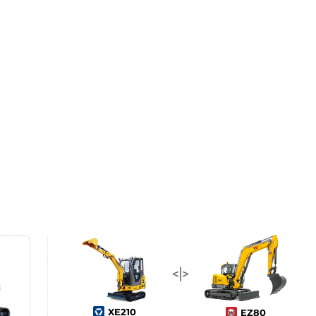
XE210
EZ80