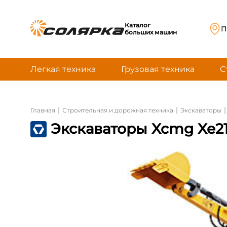
Каталог
П
больших машин
Легкая техника
Грузовая техника
С
|
|
|
Главная
Строительная и дорожная техника
Экскаваторы
Экскаваторы Xcmg Xe2