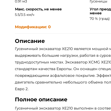
0.91 м3
Гусеницы
Макс. скорость, не менее
Угол преод
менее
5.5/3.5 км/ч
70 % (град)
Модификации: 0
Описание
Гусеничный экскаватор XE210 является мощной 
выдерживать большие нагрузки, работая в суров
труднодоступных местах. Экскаватор XCMG XE210
стандартам качества Европы. Он оснащен специ
повреждающими асфальтовое покрытие. Эффе
двигатель сравнительно небольшого объема пол
Евро 2.
Полное описание
Гусеничный экскаватор XE210 выполнен в соотве