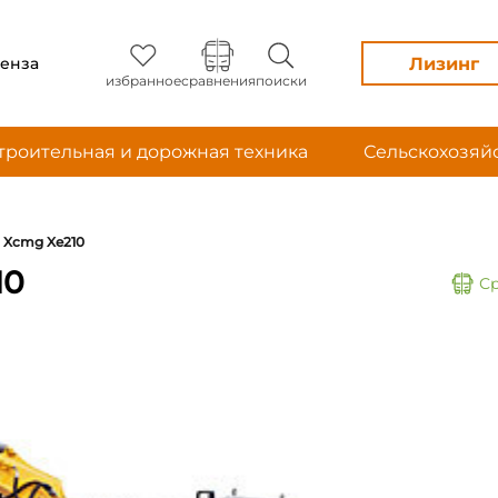
Лизинг
енза
избранное
сравнения
поиски
троительная и дорожная техника
Сельскохозяй
Xcmg Xe210
10
С