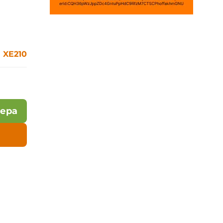
XE210
лера