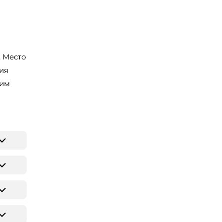
. Место
ия
ким