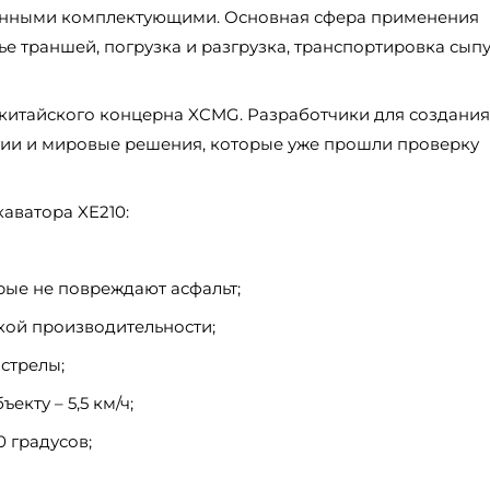
венными комплектующими. Основная сфера применения
ье траншей, погрузка и разгрузка, транспортировка сып
 китайского концерна XCMG. Разработчики для создания
ии и мировые решения, которые уже прошли проверку
аватора XE210:
рые не повреждают асфальт;
кой производительности;
стрелы;
кту – 5,5 км/ч;
 градусов;