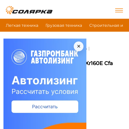
Легкая техника
Грузовая техника
Строительная и д
×
|
|
Главная
Строительная и дорожная техника
|
Буровая установка
Xcmg Xr160E Cfa
Буровая установка Xcmg Xr160E Cfa
Сравнить