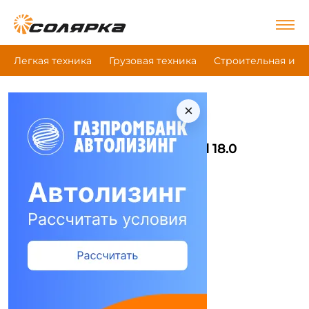
Легкая техника
Грузовая техника
Строительная и д
×
|
|
|
Главная
Грузовая техника
Шасси
Isuzu Fvr34 Forward 18.0 Extralong
Шасси Isuzu Fvr34 Forward 18.0
Extralong
Сравнить