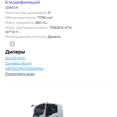
6 модификаций
Шасси
Количество цилиндров:
6
Объем двигателя:
7790 см³
Макс. мощность:
260 л.с.
Макс. крутящий момент:
706/204 Н*м
(кг*м) п ...
Используемое топливо:
Дизель
Дилеры
ИСУЗУ РУС
Соллерс-Исузу
АВТОСПЕЦТЕХНИКА
Посмотреть всех