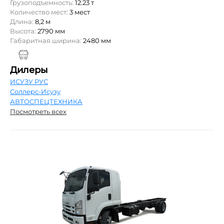
Грузоподъемность:
12.23 т
Количество мест:
3 мест
Длина:
8,2 м
Высота:
2790 мм
Габаритная ширина:
2480 мм
Дилеры
ИСУЗУ РУС
Соллерс-Исузу
АВТОСПЕЦТЕХНИКА
Посмотреть всех