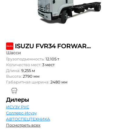
ISUZU FVR34 FORWARD 18.0 LONG AIR SUSP
Шасси
Грузоподъемность:
12.105 т
Количество мест:
3 мест
Длина:
9,255 м
Высота:
2790 мм
Габаритная ширина:
2480 мм
Дилеры
ИСУЗУ РУС
Соллерс-Исузу
АВТОСПЕЦТЕХНИКА
Посмотреть всех