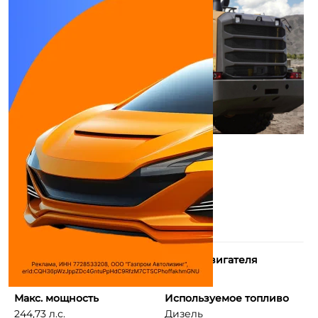
Количество цилиндров
Объем двигателя
6
- см³
Макс. мощность
Используемое топливо
244,73 л.с.
Дизель