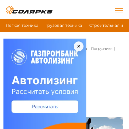
Легкая техника
Грузовая техника
Строительная и д
×
|
|
|
Главная
Строительная и дорожная техника
Погрузчики
Foton Fl976H
Погрузчики Foton Fl976H
Сравнить