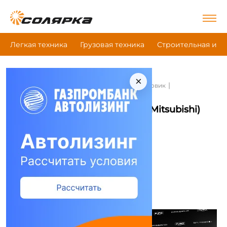
Легкая техника
Грузовая техника
Строительная и д
×
|
|
|
Главная
Грузовая техника
Бортовой грузовик
Fuso (Mitsubishi) Fec91K
Бортовой грузовик Fuso (Mitsubishi)
Fec91K
Сравнить