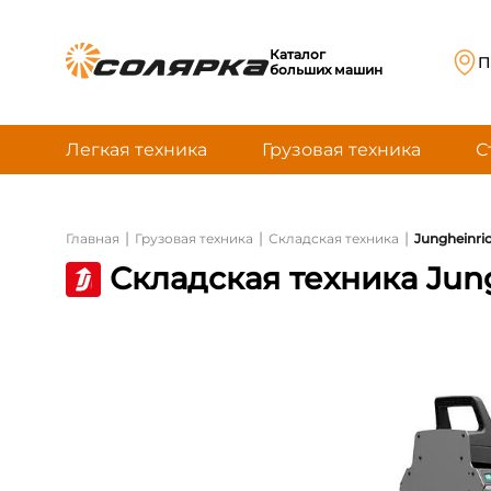
Каталог
П
больших машин
Легкая техника
Грузовая техника
С
|
|
|
Главная
Грузовая техника
Складская техника
Jungheinric
Складская техника Jung