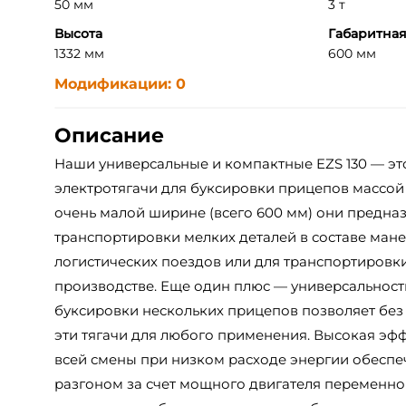
50 мм
3 т
Высота
Габаритна
1332 мм
600 мм
Модификации: 0
Описание
Наши универсальные и компактные EZS 130 — эт
электротягачи для буксировки прицепов массой 
очень малой ширине (всего 600 мм) они предна
транспортировки мелких деталей в составе ман
логистических поездов или для транспортировк
производстве. Еще один плюс — универсальность
буксировки нескольких прицепов позволяет без
эти тягачи для любого применения. Высокая эфф
всей смены при низком расходе энергии обесп
разгоном за счет мощного двигателя переменног