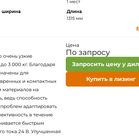
1 мест
я ширина
Длина
1315 мм
E
Цена
По запросу
о очень узкие
Запросить цену у ди
до 3 000 кг. Благодаря
значены для
Купить в лизинг
евренных и компактных
и материалов на
, ведь способность
 проблем адаптировать
ективность в течение
ечивается быстрым
о тока 24 В. Улучшенная