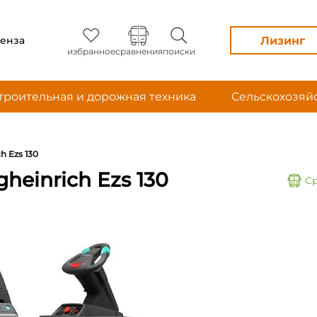
Лизинг
енза
избранное
сравнения
поиски
троительная и дорожная техника
Сельскохозяй
h Ezs 130
heinrich Ezs 130
С