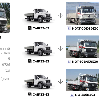
С41R33-63
ND1310DD5J6Z02
J
льный
гатель
6
С41R33-63
ND1160B41J6Z00
9726
301
0\1600
С41R33-63
ND1256B50J