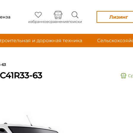
Лизинг
енза
избранное
сравнения
поиски
троительная и дорожная техника
Сельскохозяй
-63
С41R33-63
С