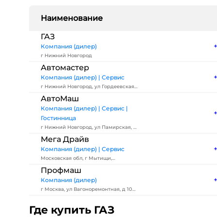
Наименование
ГАЗ
Компания (дилер)
г Нижний Новгород
Автомастер
Компания (дилер) | Сервис
г Нижний Новгород, ул Гордеевская,
д 59А к 7
АвтоМаш
Компания (дилер) | Сервис |
Гостинница
г Нижний Новгород, ул Памирская, д
11р
Мега Драйв
Компания (дилер) | Сервис
Московская обл, г Мытищи,
Олимпийский пр-кт, влд 29 стр 2
Профмаш
Компания (дилер)
г Москва, ул Вагоноремонтная, д 10
стр 2
Где купить ГАЗ