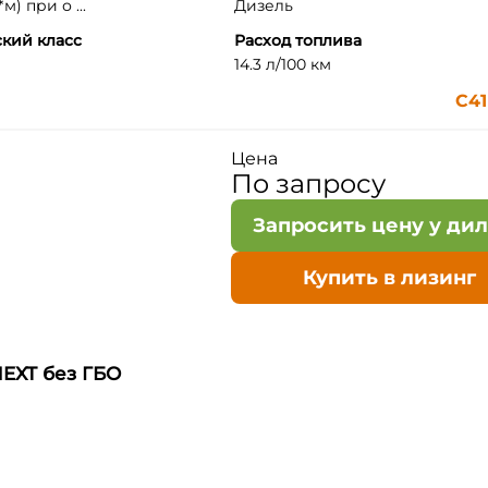
м) при о ...
Дизель
кий класс
Расход топлива
14.3 л/100 км
С41
Цена
По запросу
Запросить цену у ди
Купить в лизинг
NEXT без ГБО