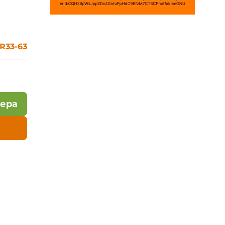
R33-63
лера