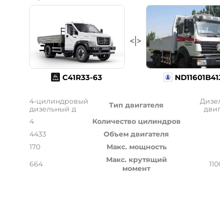
С41R33-63
ND11601B41
4-цилиндровый
Дизе
Тип двигателя
дизельный д
дви
4
Количество цилиндров
4433
Объем двигателя
170
Макс. мощность
Макс. крутящий
664
110
момент