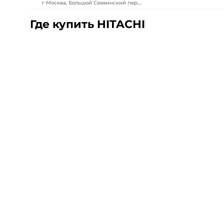
г Москва, Большой Саввинский пер,
д 12 стр 16
Где купить HITACHI