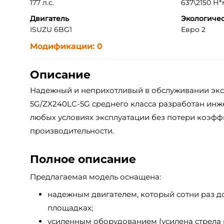
177 л.с.
637\2150 Н*м 
Двигатель
Экологичес
ISUZU 6BG1
Евро 2
Модификации: 0
Описание
Надежный и неприхотливый в обслуживании экск
5G/ZX240LC-5G среднего класса разработан инж
любых условиях эксплуатации без потери коэф
производительности.
Полное описание
Предлагаемая модель оснащена:
надежным двигателем, который сотни раз д
площадках;
усиленным оборудованием (усилена стрела и