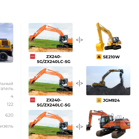
ZX240-
SE210W
5G/ZX240LC-5G
льный
гатель
4
ZX240-
JGM924
122
5G/ZX240LC-5G
620
изель