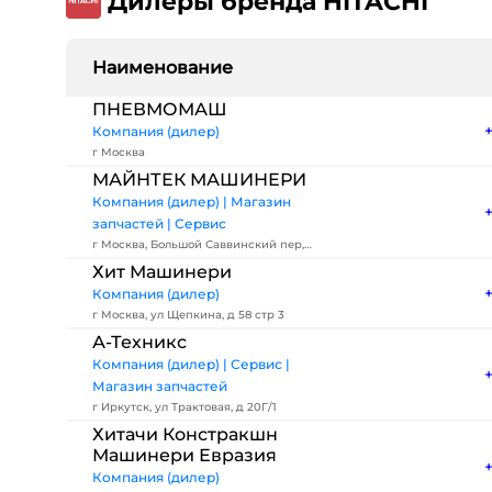
Дилеры бренда HITACHI
Наименование
ПНЕВМОМАШ
Компания (дилер)
г Москва
МАЙНТЕК МАШИНЕРИ
Компания (дилер) | Магазин
запчастей | Сервис
г Москва, Большой Саввинский пер,
д 12 стр 18
Хит Машинери
Компания (дилер)
г Москва, ул Щепкина, д 58 стр 3
А-Техникс
Компания (дилер) | Сервис |
Магазин запчастей
г Иркутск, ул Трактовая, д 20Г/1
Хитачи Констракшн
Машинери Евразия
Компания (дилер)