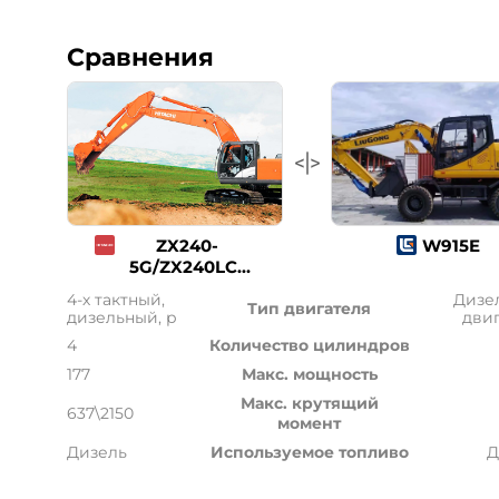
Сравнения
ZX240-
W915E
5G/ZX240LC-
5G
4-х тактный,
Дизе
Тип двигателя
дизельный, р
дви
4
Количество цилиндров
177
Макс. мощность
Макс. крутящий
637\2150
момент
Дизель
Используемое топливо
Д