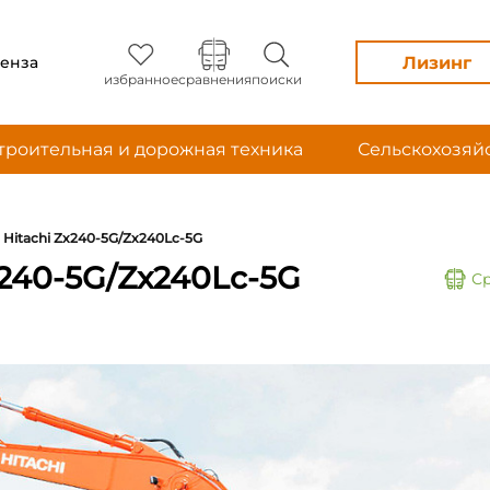
Лизинг
енза
избранное
сравнения
поиски
троительная и дорожная техника
Сельскохозяй
Hitachi Zx240-5G/Zx240Lc-5G
x240-5G/Zx240Lc-5G
С