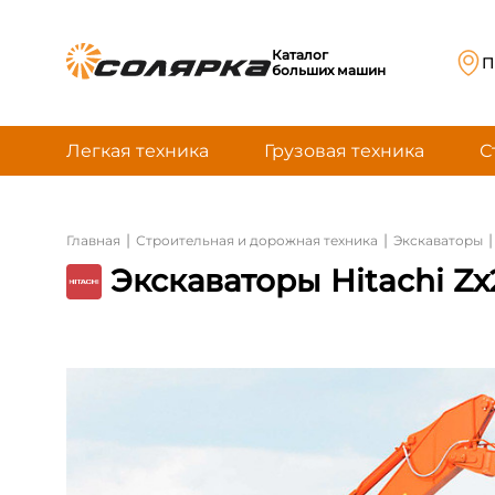
Каталог
П
больших машин
Легкая техника
Грузовая техника
С
|
|
|
Главная
Строительная и дорожная техника
Экскаваторы
Экскаваторы Hitachi Z