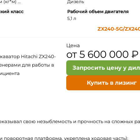
(кг*м) ...
Дизель
кий класс
Рабочий объем двигателя
5,1 л
ZX240-5G/ZX24
Цена
от 5 600 000 ₽
аватор Hitachi ZX240-
енерами для работы в
Запросить цену у ди
фициента
Купить в лизинг
оказывал свою незыблемость и прочность на сложных р
 поворотная платформа, укреплена ходовая часть);