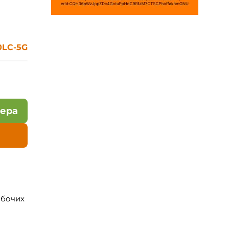
0LC-5G
лера
абочих