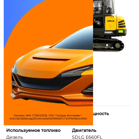
Количество цилиндров
Макс. мощность
4
52 л.с.
Используемое топливо
Двигатель
Дизель
SDLG E660FL