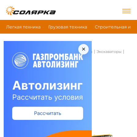
Легкая техника
Грузовая техника
Строительная и д
×
|
|
|
Главная
Строительная и дорожная техника
Экскаваторы
Sdlg E660Fl
Экскаваторы Sdlg E660Fl
Сравнить