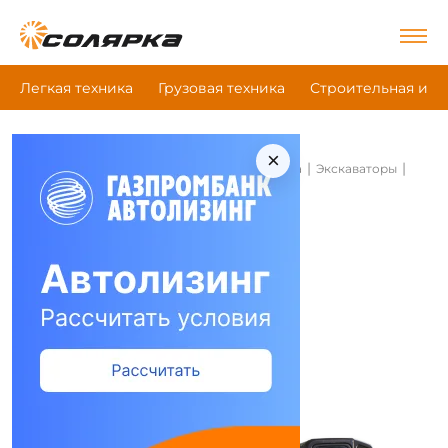
Легкая техника
Грузовая техника
Строительная и д
×
|
|
|
Главная
Строительная и дорожная техника
Экскаваторы
Bobcat E45
Экскаваторы Bobcat E45
Сравнить