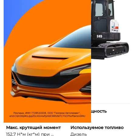
Количество цилиндров
Макс. мощность
4
41,07 л.с.
Макс. крутящий момент
Используемое топливо
152,7 Н*м (кг*м) при ...
Дизель