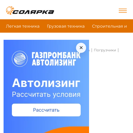
Легкая техника
Грузовая техника
Строительная и д
×
|
|
|
Главная
Строительная и дорожная техника
Погрузчики
Trf E30-4Z4
Погрузчики Trf E30-4Z4
Сравнить