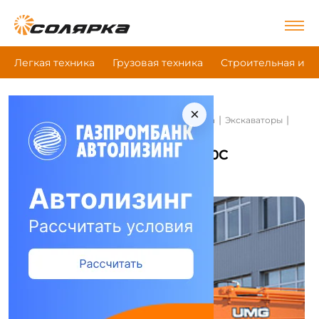
Легкая техника
Грузовая техника
Строительная и д
×
|
|
|
Главная
Строительная и дорожная техника
Экскаваторы
Эксмаш E180C
Экскаваторы Эксмаш E180C
Сравнить