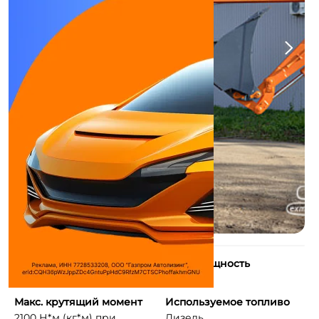
Количество цилиндров
Макс. мощность
4
118 л.с.
Макс. крутящий момент
Используемое топливо
2100 Н*м (кг*м) при ...
Дизель