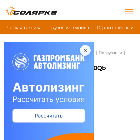
Легкая техника
Грузовая техника
Строительная и д
×
|
|
|
Главная
Строительная и дорожная техника
Погрузчики
Dalian Cpcd150Qb
Погрузчики Dalian Cpcd150Qb
Сравнить