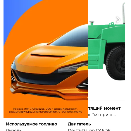
Макс. мощность
Макс. крутящий момент
168 л.с.
600 Н*м (кг*м) при о ...
Используемое топливо
Двигатель
Дизель
Deutz-Dalian CA6DE