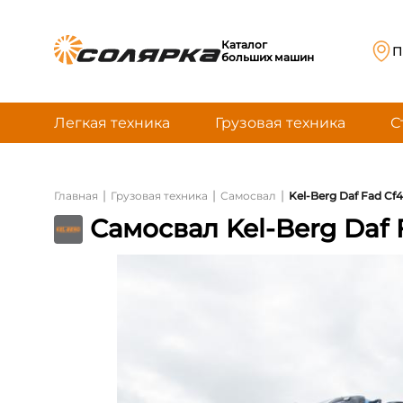
Каталог
П
больших машин
Легкая техника
Грузовая техника
С
|
|
|
Главная
Грузовая техника
Самосвал
Kel-Berg Daf Fad Cf
Самосвал Kel-Berg Daf 