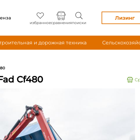
Лизинг
енза
избранное
сравнения
поиски
троительная и дорожная техника
Сельскохозяй
480
Fad Cf480
С