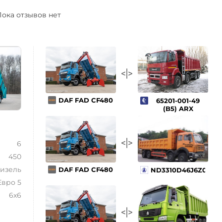
ока отзывов нет
DAF FAD CF480
65201-001-49
(B5) ARX
6
450
изель
DAF FAD CF480
ND3310D46J6Z00
Евро 5
6x6