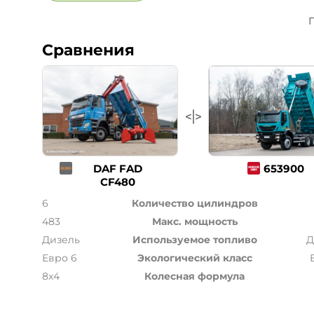
П
Сравнения
DAF FAD
653900
CF480
6
Количество цилиндров
483
Макс. мощность
Дизель
Используемое топливо
Д
Евро 6
Экологический класс
8x4
Колесная формула