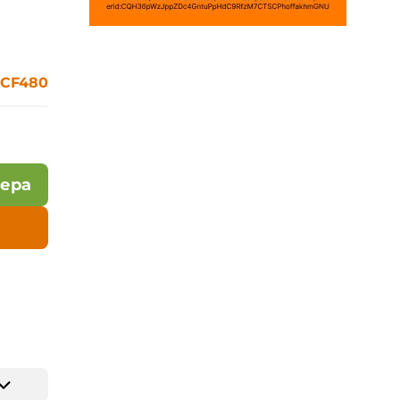
 CF480
лера