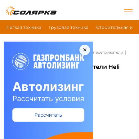
Легкая техника
Грузовая техника
Строительная и д
×
|
|
|
Главная
Грузовая техника
Контейнерные перегружатели
Heli Cpcd180Ec5
Контейнерные перегружатели Heli
Cpcd180Ec5
Сравнить