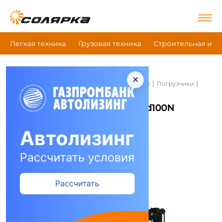
Легкая техника
Грузовая техника
Строительная и д
×
|
|
|
Главная
Строительная и дорожная техника
Погрузчики
Hangcha Cpcd100N
Погрузчики Hangcha Cpcd100N
Сравнить