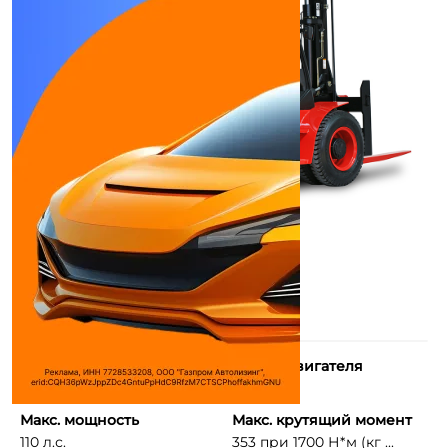
Количество цилиндров
Объем двигателя
6
5785 см³
Макс. мощность
Макс. крутящий момент
110 л.с.
353 при 1700 Н*м (кг ...