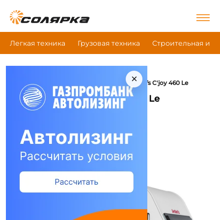
Легкая техника
Грузовая техника
Строительная и д
×
|
|
|
Главная
Легкая техника
Кэмпер
Dethleffs C'joy 460 Le
Кэмпер Dethleffs C'joy 460 Le
Сравнить