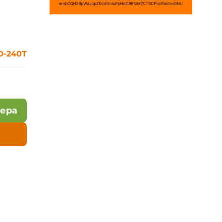
D-240T
лера