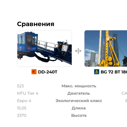
Сравнения
DD-240T
BG 72 BT 18
523
Макс. мощность
MTU Tier 4
Двигатель
CA
Евро 4
Экологический класс
15,05
Длина
3370
Высота