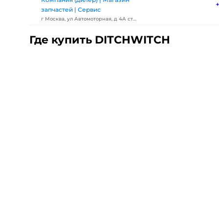
запчастей | Сервис
г Москва, ул Автомоторная, д 4А стр
1
Где купить DITCHWITCH