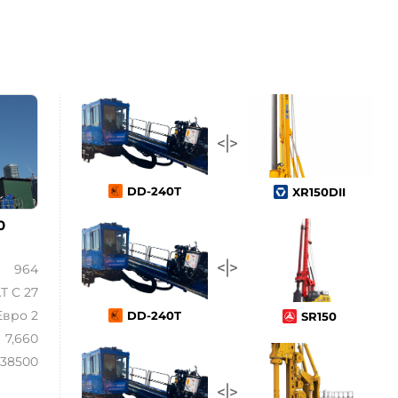
DD-240T
XR150DII
0
964
T C 27
Евро 2
DD-240T
SR150
7,660
38500