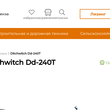
Лизинг
енза
избранное
сравнения
поиски
троительная и дорожная техника
Сельскохозяй
|
овка
Ditchwitch Dd-240T
chwitch Dd-240T
С