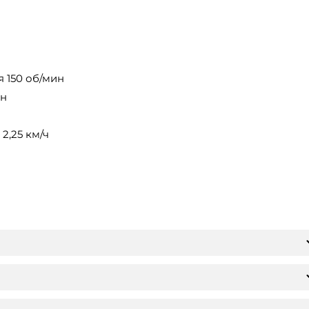
 150 об/мин
ин
2,25 км/ч