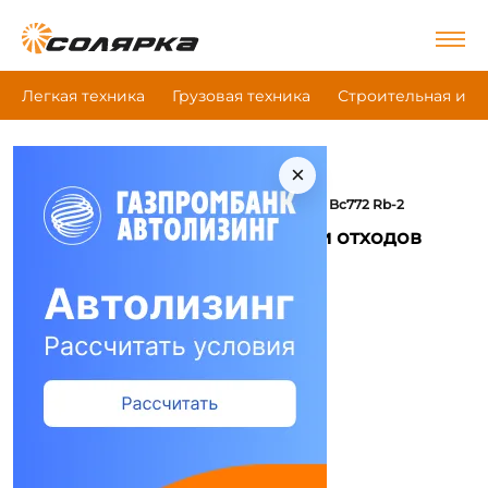
Легкая техника
Грузовая техника
Строительная и д
×
|
|
Главная
Коммунальная техника
|
Компакторы, уплотнители отходов
Bomag Bс772 Rb-2
Компакторы, уплотнители отходов
Bomag Bс772 Rb-2
Сравнить