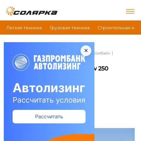
Легкая техника
Грузовая техника
Строительная и д
×
|
|
|
Главная
Сельскохозяйственная техника
Комбайн
Case Ih Axial-Flow 250
Комбайн Case Ih Axial-Flow 250
Сравнить