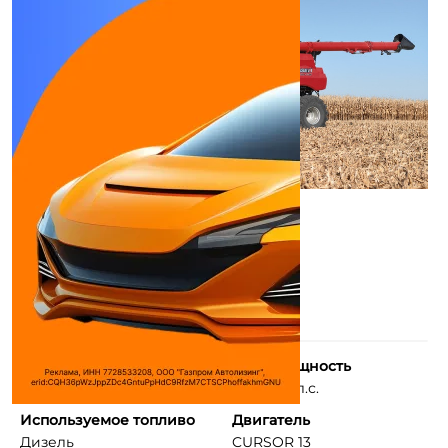
Количество цилиндров
Макс. мощность
6
498–634 л.с.
Используемое топливо
Двигатель
Дизель
CURSOR 13