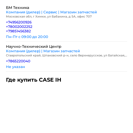
БМ Техника
Компания (дилер) | Сервис | Магазин запчастей
Московская обл, г Химки, ул Бабакина, д 5А, офис 707
+74956200926
+78002002252
+79851456382
Пн-Пт с 09:00 до 20:00
Научно-Технический Центр
Компания (дилер) | Магазин запчастей
Ставропольский край, Шпаковский р-н, село Верхнерусское, ул Батайская,
д 3
+7865220040
Не указан
Где купить CASE IH