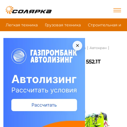
Легкая техника
Грузовая техника
Строительная и д
×
|
|
|
Главная
Строительная и дорожная техника
Автокран
Zoomlion Qy25V 552.1T
Автокран Zoomlion Qy25V 552.1T
Сравнить