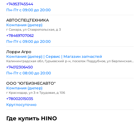
+74953745544
Пн-Пт с 09:00 до 20:00
АВТОСПЕЦТЕХНИКА
Компания (дилер)
г Самара, ул Ставропольская, д 3
+78469707062
Пн-Пт с 09:00 до 20:00
Лорри Агро
Компания (дилер) | Сервис | Магазин запчастей
Калининградская обл, Гурьевский р-н, поселок Поддубное, ул Берлинская,
д 1
+74012306450
Пн-Пт с 08:00 до 20:00
ООО "ЮГБИЗНЕСАВТО"
Компания (дилер)
г Краснодар, ул 3-я Трудовая, д 106
+78002015035
Круглосуточно
Где купить HINO