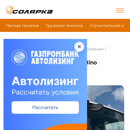
Легкая техника
Грузовая техника
Строительная и д
×
|
|
|
Главная
Грузовая техника
Автотопливозаправщик
Hino Атз-567630-17
Автотопливозаправщик Hino
Атз-567630-17
Сравнить