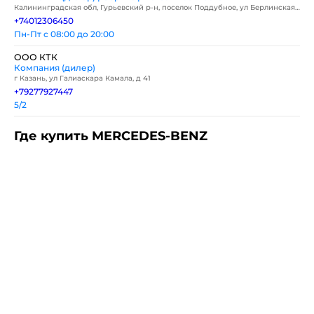
Калининградская обл, Гурьевский р-н, поселок Поддубное, ул Берлинская,
д 1
+74012306450
Пн-Пт с 08:00 до 20:00
ООО КТК
Компания (дилер)
г Казань, ул Галиаскара Камала, д 41
+79277927447
5/2
Где купить MERCEDES-BENZ