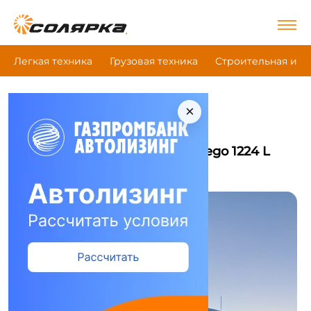
Легкая техника
Грузовая техника
Строительная и д
×
|
|
|
Главная
Грузовая техника
Фургон
Mercedes-Benz Atego 1224 L
Фургон Mercedes-Benz Atego 1224 L
Сравнить