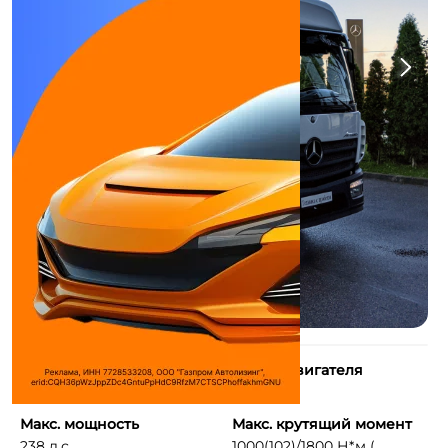
Количество цилиндров
Объем двигателя
4
7698 см³
Макс. мощность
Макс. крутящий момент
238 л.с.
1000(102)/1800 Н*м ( ...