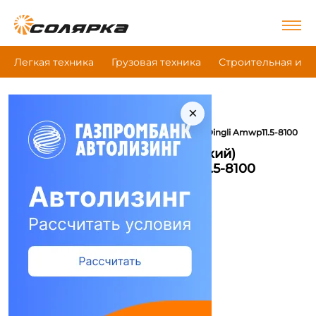
Легкая техника
Грузовая техника
Строительная и д
×
|
|
Главная
Грузовая техника
|
Мачтовый (телескопический) подъёмник
Dingli Amwp11.5-8100
Мачтовый (телескопический)
подъёмник Dingli Amwp11.5-8100
Сравнить