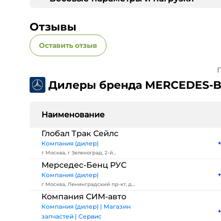
Отзывы
Оставить отзыв
П
Дилеры бренда MERCEDES-
Наименование
Глобал Трак Сейлс
Компания (дилер)
г Москва, г Зеленоград, 2-й
Западный пр-д, д 3 стр 2
Мерседес-Бенц РУС
Компания (дилер)
г Москва, Ленинградский пр-кт, д
39А
Компания СИМ-авто
Компания (дилер) | Магазин
запчастей | Сервис