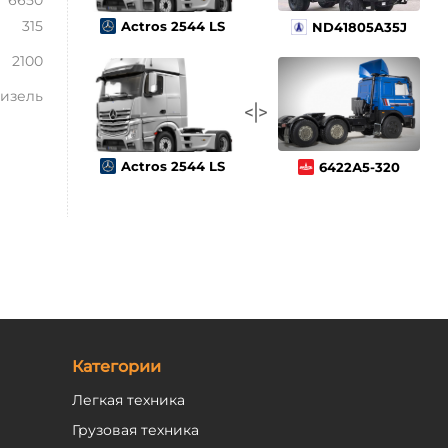
6650
315
Actros 2544 LS
ND41805A35J
2100
изель
Actros 2544 LS
6422А5-320
Категории
Легкая техника
Грузовая техника