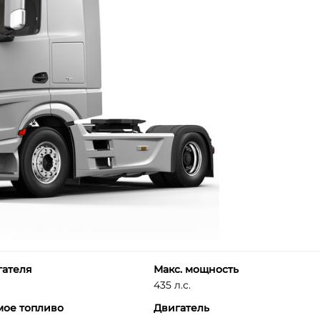
гателя
Макс. мощность
435 л.с.
мое топливо
Двигатель