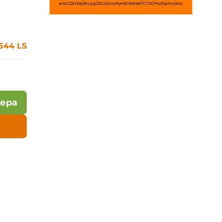
2544 LS
лера