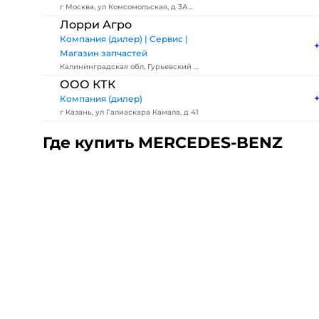
г Москва, ул Комсомольская, д 3А
стр 2
Лорри Агро
Компания (дилер) | Сервис |
Магазин запчастей
Калининградская обл, Гурьевский р-
н, поселок Поддубное, ул
ООО КТК
Берлинская, д 1
Компания (дилер)
г Казань, ул Галиаскара Камала, д 41
Где купить MERCEDES-BENZ