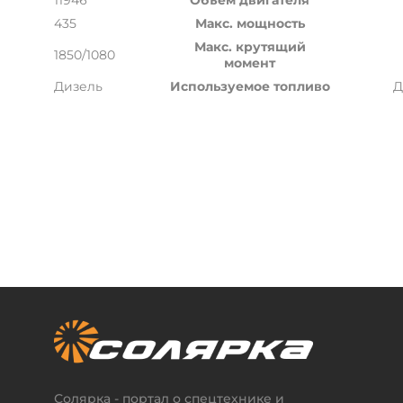
11946
Объем двигателя
435
Макс. мощность
Макс. крутящий
1850/1080
момент
Дизель
Используемое топливо
Д
Солярка - портал о спецтехнике и