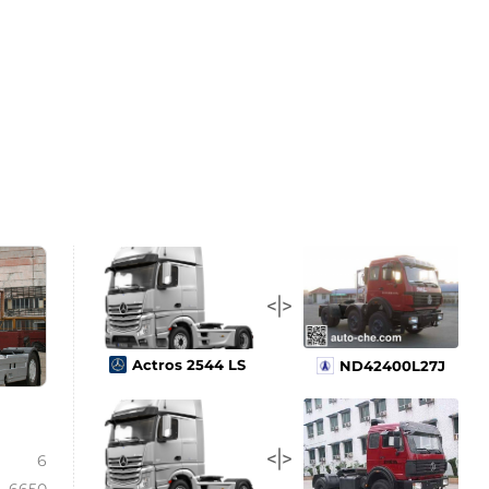
Actros 2544 LS
ND42400L27J
6