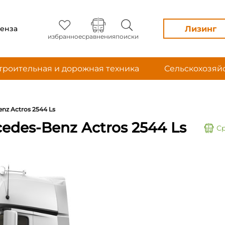
Лизинг
енза
избранное
сравнения
поиски
троительная и дорожная техника
Сельскохозяй
nz Actros 2544 Ls
edes-Benz Actros 2544 Ls
С