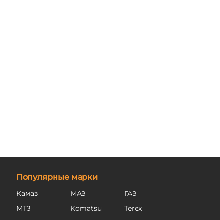
Популярные марки
Камаз
МАЗ
ГАЗ
МТЗ
Komatsu
Terex