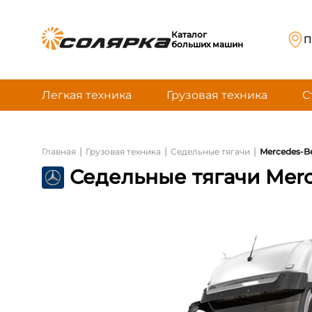
Каталог
П
больших машин
Легкая техника
Грузовая техника
С
|
|
|
Главная
Грузовая техника
Седельные тягачи
Mercedes-Be
Седельные тягачи Merc