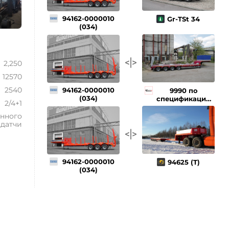
94162-0000010
Gr-TSt 34
(034)
2,250
12570
2540
94162-0000010
9990 по
(034)
спецификации
2/4+1
072-М
нного
 датчи
94162-0000010
94625 (T)
(034)