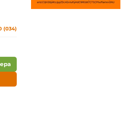
 (034)
лера