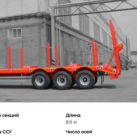
о секций
Длина
8,9 м
а ССУ
Число осей