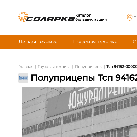
Каталог
П
больших машин
Легкая техника
Грузовая техника
С
|
|
|
Главная
Грузовая техника
Полуприцепы
Тсп 94162-00000
Полуприцепы Тсп 94162