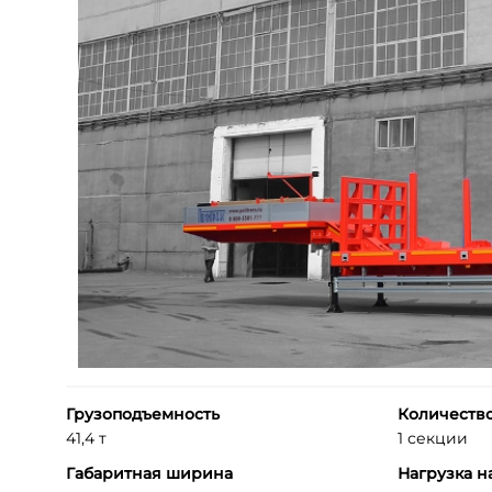
Грузоподъемность
Количеств
41,4 т
1 секции
Габаритная ширина
Нагрузка н