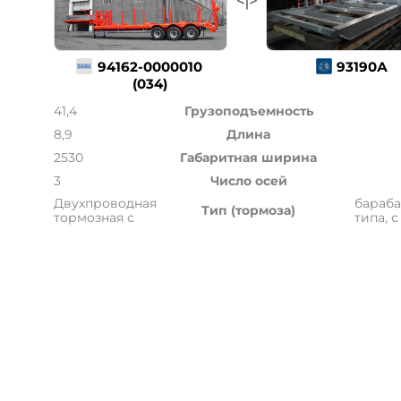
94162-0000010
93190А
(034)
41,4
Грузоподъемность
8,9
Длина
2530
Габаритная ширина
3
Число осей
Двухпроводная
бараба
Тип (тормоза)
тормозная с
типа, с