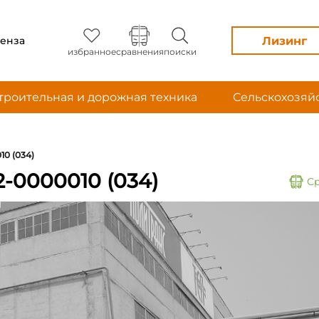
Лизинг
енза
избранное
сравнения
поиски
троительная и дорожная техника
Сельскохозяй
10 (034)
-0000010 (034)
С