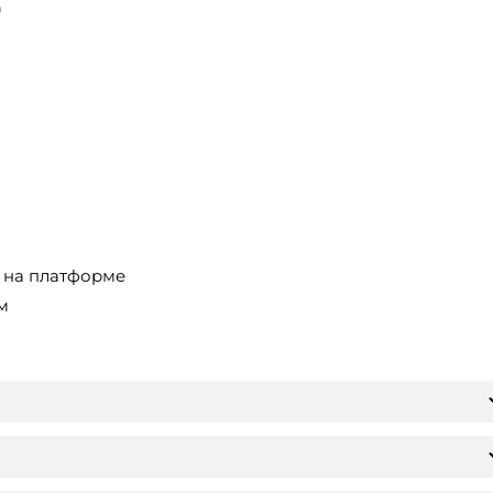
)
 на платформе
м