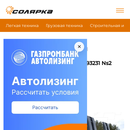
Легкая техника
Грузовая техника
Строительная и д
×
|
|
|
Главная
Грузовая техника
Полуприцепы
Строймаш 93231 Ns2
Полуприцепы Строймаш 93231 Ns2
Сравнить