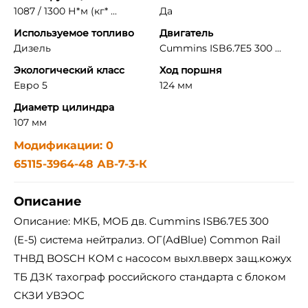
1087 / 1300 Н*м (кг* ...
Да
Используемое топливо
Двигатель
Дизель
Cummins ISB6.7E5 300 ...
Экологический класс
Ход поршня
Евро 5
124 мм
Диаметр цилиндра
107 мм
Модификации: 0
65115-3964-48 АВ-7-3-К
Описание
Описание: МКБ, МОБ дв. Cummins ISB6.7E5 300
(Е-5) система нейтрализ. ОГ(AdBlue) Common Rail
ТНВД BOSCH КОМ с насосом выхл.вверх защ.кожух
ТБ ДЗК тахограф российского стандарта с блоком
СКЗИ УВЭОС