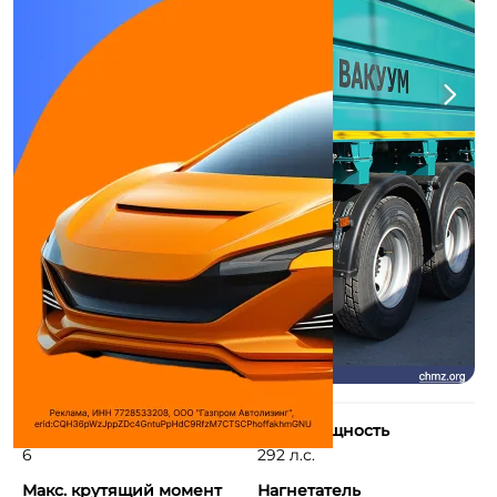
Количество цилиндров
Макс. мощность
6
292 л.с.
Макс. крутящий момент
Нагнетатель