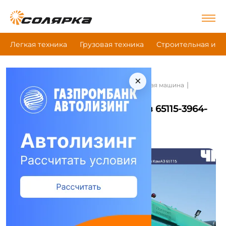
Легкая техника
Грузовая техника
Строительная и д
×
|
|
|
Главная
Коммунальная техника
Илососная машина
Камаз 65115-3964-48 Ав-7-3-К
Илососная машина Камаз 65115-3964-
48 Ав-7-3-К
Сравнить