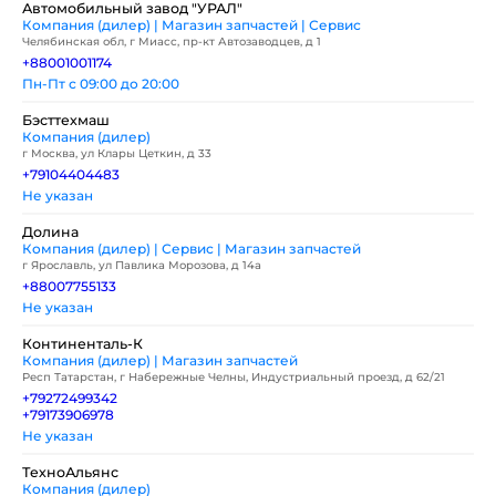
Автомобильный завод "УРАЛ"
Компания (дилер) | Магазин запчастей | Сервис
Челябинская обл, г Миасс, пр-кт Автозаводцев, д 1
+88001001174
Пн-Пт с 09:00 до 20:00
Бэсттехмаш
Компания (дилер)
г Москва, ул Клары Цеткин, д 33
+79104404483
Не указан
Долина
Компания (дилер) | Сервис | Магазин запчастей
г Ярославль, ул Павлика Морозова, д 14а
+88007755133
Не указан
Континенталь-К
Компания (дилер) | Магазин запчастей
Респ Татарстан, г Набережные Челны, Индустриальный проезд, д 62/21
+79272499342
+79173906978
Не указан
ТехноАльянс
Компания (дилер)