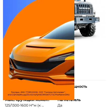
Количество цилиндров
Макс. мощность
6
310 л.с.
Макс. крутящий момент
Нагнетатель
125/1300-1600 Н*м (к ...
Да